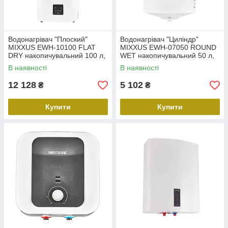
Водонагрівач "Плоский"
Водонагрівач "Циліндр"
MIXXUS EWH-10100 FLAT
MIXXUS EWH-07050 ROUND
DRY накопичувальний 100 л,
WET накопичувальний 50 л,
сухий тен 2 kW (WH0599)
мокрий тен 1,5 kW (WH0601)
В наявності
В наявності
12 128
5 102
₴
₴
Купити
Купити