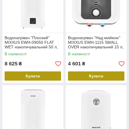
Водонагрівач "Плоский"
Водонагрівач "Над мийкою"
MIXXUS EWH-09050 FLAT
MIXXUS EWH-1115 SMALL
WET накопичувальний 50 л,
OVER накопичувальний 15 л,
мокрий тен 2 kW (WH0594)
мокрий тен 1,5 kW (WH0607)
В наявності
В наявності
8 625
4 601
₴
₴
Купити
Купити