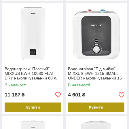
Водонагрівач "Плоский"
Водонагрівач "Під мийку"
MIXXUS EWH-10080 FLAT
MIXXUS EWH-1215 SMALL
DRY накопичувальний 80 л,
UNDER накопичувальний 15
сухий тен 2 kW (WH0598)
л, мокрий тен 1,5 kW
В наявності
В наявності
(WH0605)
11 187
4 601
₴
₴
Купити
Купити