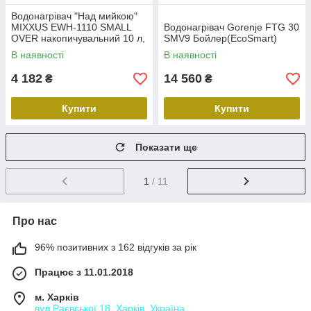
Водонагрівач "Над мийкою"
MIXXUS EWH-1110 SMALL
Водонагрівач Gorenje FTG 30
OVER накопичувальний 10 л,
SMV9 Бойлер(EcoSmart)
мокрий тен 1,5 kW (WH0606)
В наявності
В наявності
4 182
14 560
₴
₴
Купити
Купити
Показати ще
1
/ 11
Про нас
96% позитивних з 162 відгуків за рік
Працює з 11.01.2018
м. Харків
вул.Раєвської 18, Харків, Україна