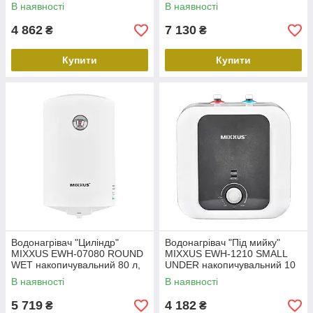
мокрий тен 1,5 kW (WH0600)
мокрий тен 1,5 kW (WH0603)
В наявності
В наявності
4 862
7 130
₴
₴
Купити
Купити
Водонагрівач "Циліндр"
Водонагрівач "Під мийку"
MIXXUS EWH-07080 ROUND
MIXXUS EWH-1210 SMALL
WET накопичувальний 80 л,
UNDER накопичувальний 10
мокрий тен 1,5 kW (WH0602)
л, мокрий тен 1,5 kW
В наявності
В наявності
(WH0604)
5 719
4 182
₴
₴