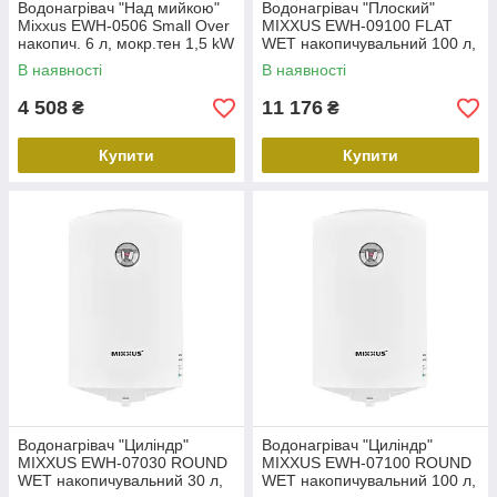
Водонагрівач "Над мийкою"
Водонагрівач "Плоский"
Mixxus EWH-0506 Small Over
MIXXUS EWH-09100 FLAT
накопич. 6 л, мокр.тен 1,5 kW
WET накопичувальний 100 л,
(WH0020)
мокрий тен 2 kW (WH0596)
В наявності
В наявності
4 508
11 176
₴
₴
Купити
Купити
Водонагрівач "Циліндр"
Водонагрівач "Циліндр"
MIXXUS EWH-07030 ROUND
MIXXUS EWH-07100 ROUND
WET накопичувальний 30 л,
WET накопичувальний 100 л,