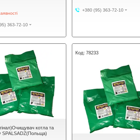
+380 (95) 363-72-10
аявності
95) 363-72-10
78233
игінал)Очищувач котла та
у SPALSADZ(Польща)