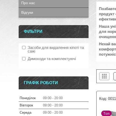
Про нас
Позбавте
Відгуки
продукт 
ефективн
Наша уні
ФІЛЬТРИ
для норм
очищення
Нехай ва
Засоби для видалення кіпоті та
комфорто
сажі
потужніс
Димоходи та комплектуючі
ГРАФІК РОБОТИ
Понеділок
09:00
20:00
001
Вівторок
09:00
20:00
Середа
09:00
20:00
Топ