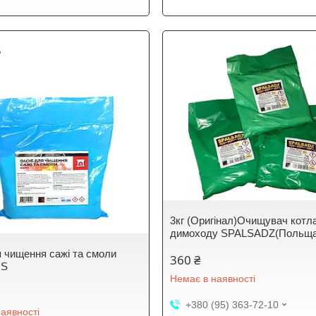
5
3кг (Оригінал)Очищувач котл
димоходу SPALSADZ(Польща
я чищення сажі та смоли
360 ₴
US
Немає в наявності
+380 (95) 363-72-10
аявності