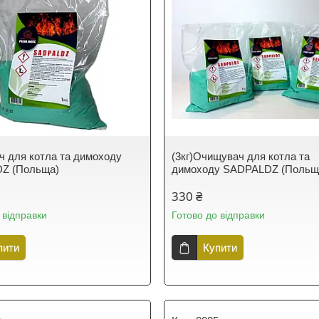
 для котла та димоходу
(3кг)Очищувач для котла та
Z (Польща)
димоходу SADPALDZ (Польщ
330 ₴
 відправки
Готово до відправки
пити
Купити