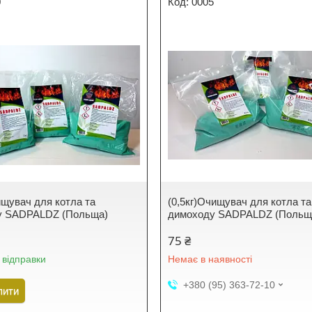
0
0005
ищувач для котла та
(0,5кг)Очищувач для котла та
у SADPALDZ (Польща)
димоходу SADPALDZ (Польщ
75 ₴
 відправки
Немає в наявності
+380 (95) 363-72-10
пити