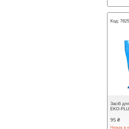
782
Засіб дл
EKO-PL
95 ₴
Немає в н