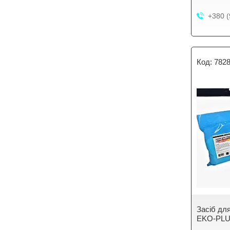
+380 (
782
Засіб дл
EKO-PLUS