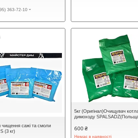
95) 363-72-10
8
5кг (Оригінал)Очищувач котл
димоходу SPALSADZ(Польща
я чищення сажі та смоли
600 ₴
 (3 кг)
Немає в наявності