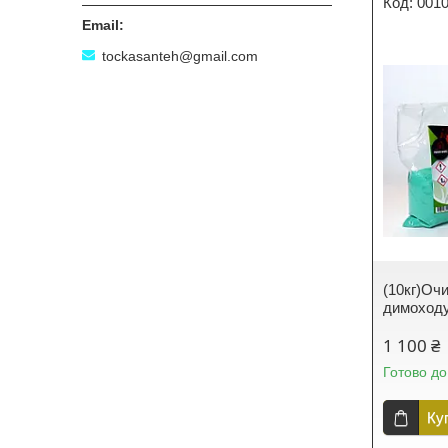
001
tockasanteh@gmail.com
(10кг)Оч
димоход
1 100 ₴
Готово до
Ку