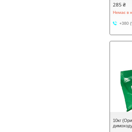
285 ₴
Немає в н
+380 (
10кг (Ор
димоход