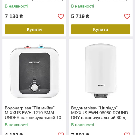
мокрий тен 1,5 kW (WH0603)
мокрий тен 1,5 kW (WH0602)
В наявності
В наявності
7 130
5 719
₴
₴
Купити
Купити
Водонагрівач "Під мийку"
Водонагрівач "Циліндр"
MIXXUS EWH-1210 SMALL
MIXXUS EWH-08080 ROUND
UNDER накопичувальний 10
DRY накопичувальний 80 л,
л, мокрий тен 1,5 kW
сухий тен 2 kW (WH0609)
В наявності
В наявності
(WH0604)