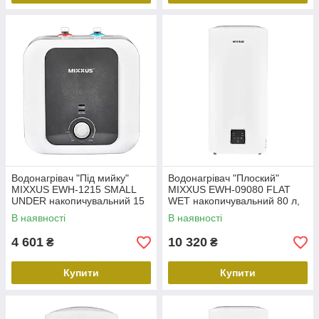
Водонагрівач "Під мийку"
Водонагрівач "Плоский"
MIXXUS EWH-1215 SMALL
MIXXUS EWH-09080 FLAT
UNDER накопичувальний 15
WET накопичувальний 80 л,
л, мокрий тен 1,5 kW
мокрий тен 2 kW (WH0595)
В наявності
В наявності
(WH0605)
4 601
10 320
₴
₴
Купити
Купити