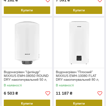
4 182
7 591
₴
₴
Купити
Купити
Водонагрівач "Циліндр"
Водонагрівач "Плоский"
MIXXUS EWH-08050 ROUND
MIXXUS EWH-10080 FLAT
DRY накопичувальний 50 л,
DRY накопичувальний 80 л,
сухий тен 2 kW (WH0608)
сухий тен 2 kW (WH0598)
В наявності
В наявності
6 503
11 187
₴
₴
Купити
Купити