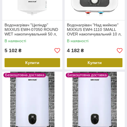
Водонагрівач "Циліндр"
Водонагрівач "Над мийкою"
MIXXUS EWH-07050 ROUND
MIXXUS EWH-1110 SMALL
WET накопичувальний 50 л,
OVER накопичувальний 10 л,
мокрий тен 1,5 kW (WH0601)
мокрий тен 1,5 kW (WH0606)
В наявності
В наявності
5 102
4 182
₴
₴
Купити
Купити
Безкоштовна доставка
Безкоштовна доставка