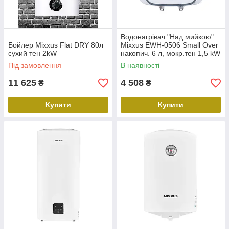
Водонагрівач "Над мийкою"
Бойлер Mixxus Flat DRY 80л
Mixxus EWH-0506 Small Over
сухий тен 2kW
накопич. 6 л, мокр.тен 1,5 kW
(WH0020)
Під замовлення
В наявності
11 625
4 508
₴
₴
Купити
Купити