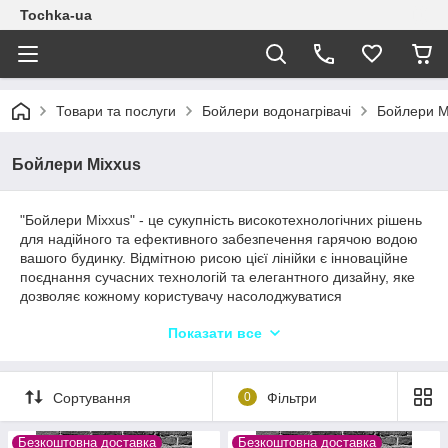
Tochka-ua
Товари та послуги
Бойлери водонагрівачі
Бойлери M
Бойлери Mixxus
"Бойлери Mixxus" - це сукупність високотехнологічних рішень
для надійного та ефективного забезпечення гарячою водою
вашого будинку. Відмітною рисою цієї лінійки є інноваційне
поєднання сучасних технологій та елегантного дизайну, яке
дозволяє кожному користувачу насолоджуватися
комфортним та економічним використанням. Бойлери Mixxus
Показати все
представляють собою симбіоз стабільності, надійності та
стилю, який встановлює нові стандарти в галузі обігріву води.
Сортування
0
Фільтри
Безкоштовна доставка
Безкоштовна доставка