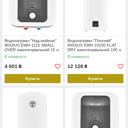
Водонагрівач "Над мийкою"
Водонагрівач "Плоский"
MIXXUS EWH-1115 SMALL
MIXXUS EWH-10100 FLAT
OVER накопичувальний 15 л,
DRY накопичувальний 100 л,
мокрий тен 1,5 kW (WH0607)
сухий тен 2 kW (WH0599)
В наявності
В наявності
4 601
12 128
₴
₴
Купити
Купити