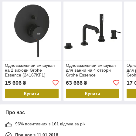
Одноважільний змішувач
Одноважільний змішувач
Одно
на 2 виходи Grohe
для ванни на 4 отвори
для 
Essence (24167KF1)
Grohe Essence
Groh
(25251KF1)
15 606
63 666
17 
₴
₴
Купити
Купити
Про нас
96% позитивних з 161 відгука за рік
Працює з 11.01.2018