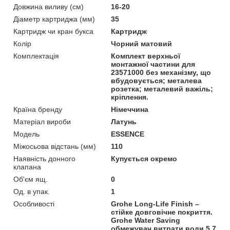
Довжина виливу (см)
16-20
Діаметр картриджа (мм)
35
Картридж чи кран букса
Картридж
Колір
Чорний матовий
Комплектація
Комплект верхньої
монтажної частини для
23571000 без механізму, що
вбудовується; металева
розетка; металевий важіль;
кріплення.
Країна бренду
Німеччина
Матеріал вироби
Латунь
Мoдель
ESSENCE
Міжосьова відстань (мм)
110
Наявність донного
Купується окремо
клапана
Об'єм ящ.
0
Од. в упак.
1
Особливості
Grohe Long-Life Finish –
стійке довговічне покриття.
Grohe Water Saving
обмежувач витрати води 5,7