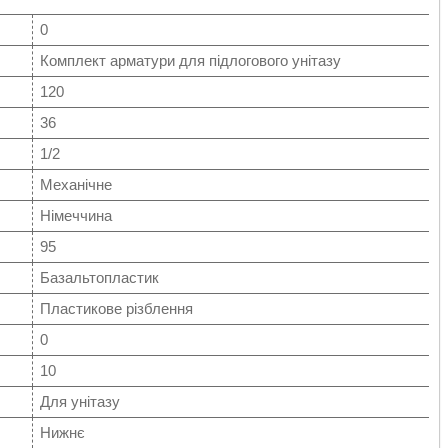
0
Комплект арматури для підлогового унітазу
120
36
1/2
Механічне
Німеччина
95
Базальтопластик
Пластикове різблення
0
10
Для унітазу
Нижнє