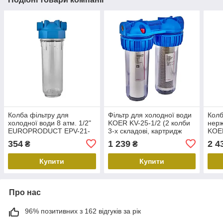
Колба фільтру для
Фільтр для холодної води
Колб
холодної води 8 атм. 1/2"
KOER KV-25-1/2 (2 колби
нерж
EUROPRODUCT EPV-21-
3-х складові, картридж
KOER
1/2 (EP6234)
PPR+спресоване вугілля)
354
1 239
2 4
₴
₴
8 атмосфер 1/2" (KR5020)
Купити
Купити
Про нас
96% позитивних з 162 відгуків за рік