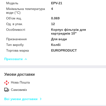
Мoдель
EPV-21
Мінімальна температура
4
води (°C)
Об'єм ящ.
0.069
Од. в упак.
12
Особливості
Корпус фільтрів для
картриджів 10"
Призначення
Для води
Тип виробу
Колбі
Торгова марка
EUROPRODUCT
Приховати
Умови доставки
Нова Пошта
Самовивіз
Всі умови доставки