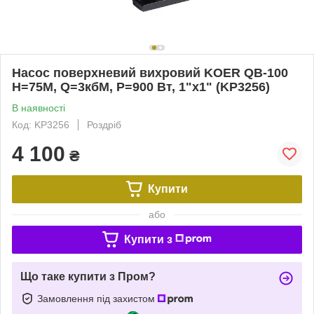
Насос поверхневий вихровий KOER QB-100
Н=75М, Q=3кбМ, P=900 Вт, 1"x1" (KP3256)
В наявності
Код: KP3256
Роздріб
4 100
₴
Купити
або
Купити з
Що таке купити з Пром?
Замовлення під захистом