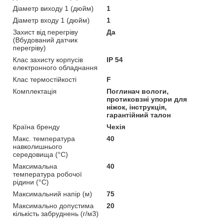
Діаметр виходу 1 (дюйм)
1
Діаметр входу 1 (дюйм)
1
Захист від перегріву
Да
(Вбудований датчик
перегріву)
Клас захисту корпусів
IP 54
електронного обладнання
Клас термостійкості
F
Комплектація
Поглинач вологи,
протиковзні упори для
ніжок, інструкція,
гарантійний талон
Країна бренду
Чехія
Макс. температура
40
навколишнього
середовища (°C)
Максимальна
40
температура робочої
рідини (°C)
Максимальний напір (м)
75
Максимально допустима
20
кількість забруднень (г/м3)