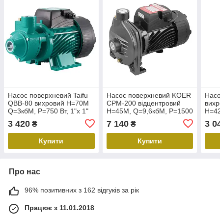
Насос поверхневий Taifu
Насос поверхневий KOER
Насо
QBB-80 вихровий Н=70М
CPM-200 відцентровий
вих
Q=3кбМ, P=750 Вт, 1"x 1"
Н=45М, Q=9,6кбМ, P=1500
Н=4
(TF0044)
Вт, 1"x1" (KP3258)
Вт, 
3 420
7 140
3 0
₴
₴
Купити
Купити
Про нас
96% позитивних з 162 відгуків за рік
Працює з 11.01.2018