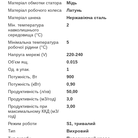
Матеріал обмотки статора
Мідь
Матеріал робочого колеса
Латунь
Матеріал шнека
Нержавіюча сталь
Мін. температура
2
навколишнього
середовища (°C)
Мінімальна температура
5
робочої рідини (°C)
Напруга мережі (V)
220-240
Об'єм ящ.
0.015
Од. в упак.
1
Потужність, Вт
900
Потужність (кВт)
0,90
Продуктивність (л/хв)
50,00
Продуктивність (м3/год)
3,0
Продуктивність при
3,00
максимальному ККД (м3/
год)
Режим роботи
S1, тривалий
Тип
Вихровий