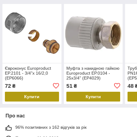
Євроконус Europroduct
Муфта з накидною гайкою
Труб
EP.2101 - 3/4"x 16/2,0
Europroduct EP.0104 -
PN16
(EP6066)
25x3/4" (EP4029)
(EP5
72
51
48
₴
₴
Купити
Купити
Про нас
96% позитивних з 162 відгуків за рік