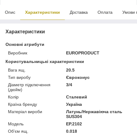
Опис
Характеристики
Доставка
Оплата
Умови 
Характеристики
Основні атрибути
Виробник
EUROPRODUCT
Користувальницькі характеристики
Вага ящ.
20.5
Тип виробу
Євроконус
Діаметр підключення
3/4
(дюйм)
Колір
Сталевий
Країна бренду
Україна
Матеріал вироби
Латунь/Нержавіюча сталь
SUS304
Мoдель
EP.2102
Об'єм ящ.
0.018