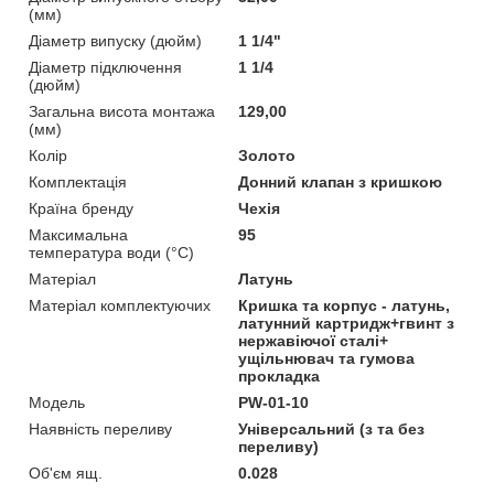
(мм)
Діаметр випуску (дюйм)
1 1/4"
Діаметр підключення
1 1/4
(дюйм)
Загальна висота монтажа
129,00
(мм)
Колір
Золото
Комплектація
Донний клапан з кришкою
Країна бренду
Чехія
Максимальна
95
температура води (°C)
Матеріал
Латунь
Матеріал комплектуючих
Кришка та корпус - латунь,
латунний картридж+гвинт з
нержавіючої сталі+
ущільнювач та гумова
прокладка
Мoдель
PW-01-10
Наявність переливу
Універсальний (з та без
переливу)
Об'єм ящ.
0.028