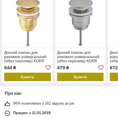
Донний клапан для
Донний клапан для
Донн
раковини універсальний
раковини універсальний
рако
(з/без переливу) KOER
(з/без переливу) KOER
(з/б
PW-01-12 автоматичний
PW-11-01 автоматичний
PW-1
644
479
672
₴
₴
(Click-Clack) (Колір золото
(Click-Clack) (Колір хром)
(Cli
матове) 1 1/4''
1 1/4'' (KR5790)
1 1/
Купити
Купити
Про нас
96% позитивних з 161 відгука за рік
Працює з 11.01.2018