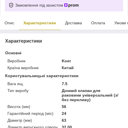
Замовлення під захистом
Опис
Характеристики
Доставка
Оплата
Умови 
Характеристики
Основні
Виробник
Koer
Країна виробник
Китай
Користувальницькі характеристики
Вага ящ.
7.5
Тип виробу
Донний клапан для
раковини універсальний (з/
без переливу)
Висота (мм)
56
Гарантійний період (міс)
24
Діаметр (мм)
63
Діаметр випускного отвору
32,00