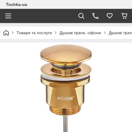
Tochka-ua
Товари та послуги
Душові трапи, сіфони
Душові трап