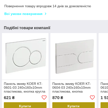
Повернення товару впродовж 14 днів за домовленістю
Всі умови повернення
Подібні товари компанії
Панель змиву KOER KT-
Панель змиву KOER KT-
Пане
0601-03 240x160x10mm
0604-03 240x160x10mm
061
пластикова, кнопка кругла
пластикова, кнопка
плас
(колір білий) (KR5175)
закруглена (колір білий)
квад
621
870
1 5
₴
₴
(KR5322)
(KR6
Купити
Купити