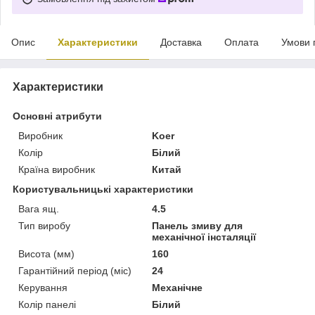
Опис
Характеристики
Доставка
Оплата
Умови 
Характеристики
Основні атрибути
Виробник
Koer
Колір
Білий
Країна виробник
Китай
Користувальницькі характеристики
Вага ящ.
4.5
Тип виробу
Панель змиву для
механічної інсталяції
Висота (мм)
160
Гарантійний період (міс)
24
Керування
Механічне
Колір панелі
Білий