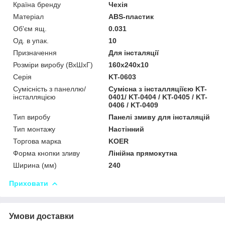
Країна бренду
Чехія
Матеріал
ABS-пластик
Об'єм ящ.
0.031
Од. в упак.
10
Призначення
Для інсталяції
Розміри виробу (ВхШхГ)
160x240x10
Серія
KT-0603
Сумісність з панеллю/
Сумісна з інсталляціїєю KT-
інсталляцією
0401/ KT-0404 / KT-0405 / KT-
0406 / KT-0409
Тип виробу
Панелі змиву для інсталяцій
Тип монтажу
Настінний
Торгова марка
KOER
Форма кнопки зливу
Лінійна прямокутна
Ширина (мм)
240
Приховати
Умови доставки