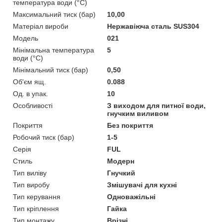
температура води (°C)
Максимальний тиск (бар)
10,00
Матеріал вироби
Нержавіюча сталь SUS304
Мoдель
021
Мінімальна температура
5
води (°C)
Мінімальний тиск (бар)
0,50
Об'єм ящ.
0.088
Од. в упак.
10
Особливості
З виходом для питної води,
гнучким виливом
Покриття
Без покриття
Робочий тиск (бар)
1-5
Серія
FUL
Стиль
Модерн
Тип виліву
Гнучкий
Тип виробу
Змішувачі для кухні
Тип керування
Одноважільні
Тип кріплення
Гайка
Тип монтажу
Врізні