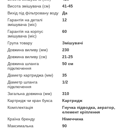
Висота змішувача (см)
41-45
Вихід під фільтровану воду
Да
Гарантія на деталі
12
змішувача (міс)
Гарантія на корпус
60
змішувача (міс)
Група товару
Змішувачі
Довжина виливу (мм)
230
Довжина виливу (см)
21-25
Довжина шланга
50 см
підключення
Діаметр картриджа (мм)
35
Діаметр шланга
1/2
підключення
Загальна довжина (мм)
310
Картридж чи кран букса
Картридж
Комплектація
Гнучка підводка, аератор,
елемент кріплення
Країна бренду
Німеччина
Максимальна
90