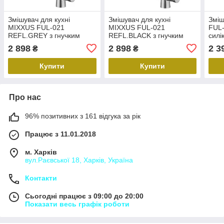
Змішувач для кухні
Змішувач для кухні
Зміш
MIXXUS FUL-021
MIXXUS FUL-021
FUL
REFL.GREY з гнучким
REFL.BLACK з гнучким
силі
виливом з нерж. сталі
виливом з нерж. сталі
нерж
2 898
2 898
2 3
₴
₴
SUS304 з виходом для
SUS304 з виходом для
вихо
питної води (Колір
питної води (Колір
(вил
Купити
Купити
нерж+вилив
нерж+вилив
Про нас
96% позитивних з 161 відгука за рік
Працює з 11.01.2018
м. Харків
вул.Раєвської 18, Харків, Україна
Контакти
Сьогодні працює з 09:00 до 20:00
Показати весь графік роботи