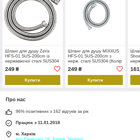
Шланг для душу Zerix
Шланг для душу MIXXUS
Шлан
HFS-01.SUS-200cm із
HFS-01.SUS-200cm з
Show
нержавіючої сталі SUS304
нерж. сталі SUS304 (Колір
нерж
упаковка блістер (ZX5951)
нерж) (MI6055)
(CH
249
249
161
₴
₴
Купити
Купити
Про нас
96% позитивних з 162 відгуків за рік
Працює з 11.01.2018
м. Харків
вул.Раєвської 18, Харків, Україна