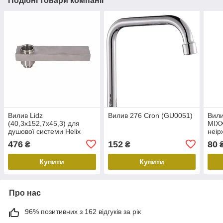
Подібні товари компанії
Вилив Lidz
Вилив 276 Cron (GU0051)
Вили
(40,3x152,7x45,3) для
MIX
душової системи Helix
неір
1030
(MI7
476
152
80
₴
₴
LDHEL403152745351164
Купити
Купити
Про нас
96% позитивних з 162 відгуків за рік