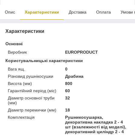
Опис
Характеристики
Доставка
Оплата
Умови 
Характеристики
Основні
Виробник
EUROPRODUCT
Користувальницькі характеристики
Вага ящ.
0
Різновид рушнікосушки
Драбина
Висота (мм)
800
Гарантійний період (міс)
60
Діаметр основної труби
32
(мм)
Діаметр перемички (мм)
18
Комплектація
Рушникосушарка,
декоративна накладка 2 - 4
шт (взалежності від моделі),
декоративний циліндр 2 - 4