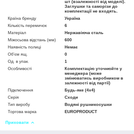
шт (взалежності від моделі).
Заглушки та саморізи до
комплектації не входять.
Країна бренду
Україна
Кількість перемичок
6
Матеріал
Нержавіюча сталь
Міжосьова відстань (мм)
600
Наявність полиці
Немає
Об'єм ящ.
0
Од. в упак.
1
Особливості
Комплектацію уточнюйте у
менеджера (може
змінюватись виробником в
залежності від партії)
Підключення
Будь-яке (4х4)
Серія
Сходи
Тип виробу
Водяні рушникосушки
Торгова марка
EUROPRODUCT
Приховати