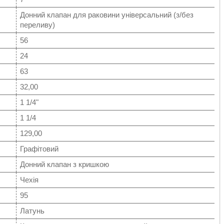
Донний клапан для раковини універсальний (з/без
переливу)
56
24
63
32,00
1 1/4"
1 1/4
129,00
Графітовий
Донний клапан з кришкою
Чехія
95
Латунь