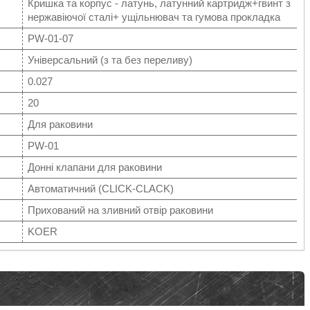
Кришка та корпус - латунь, латунний картридж+гвинт з
нержавіючої сталі+ ущільнювач та гумова прокладка
PW-01-07
Універсальний (з та без переливу)
0.027
20
Для раковини
PW-01
Донні клапани для раковини
Автоматичний (СLICK-СLACK)
Прихований на зливний отвір раковини
KOER