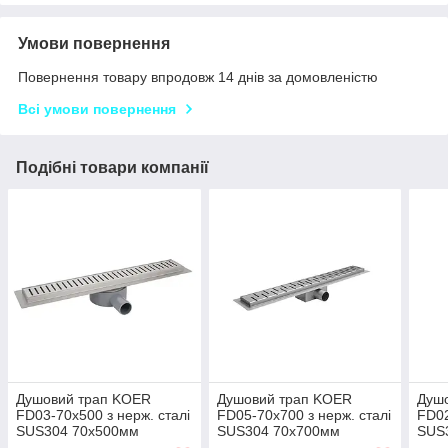
Умови повернення
Повернення товару впродовж 14 днів за домовленістю
Всі умови повернення
Подібні товари компанії
Душовий трап KOER
Душовий трап KOER
Душ
FD03-70x500 з нерж. сталі
FD05-70x700 з нерж. сталі
FD02
SUS304 70x500мм
SUS304 70x700мм
SUS
(AC0689)
(AC0710)
(AC0