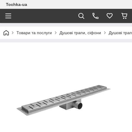
Tochka-ua
Товари та послуги
Душові трапи, сіфони
Душові трап