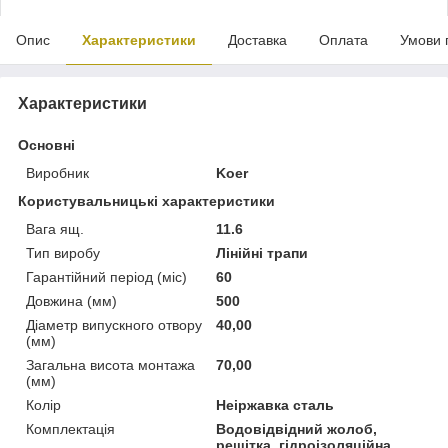
Опис
Характеристики
Доставка
Оплата
Умови 
Характеристики
Основні
Виробник
Koer
Користувальницькі характеристики
Вага ящ.
11.6
Тип виробу
Лінійні трапи
Гарантійний період (міс)
60
Довжина (мм)
500
Діаметр випускного отвору
40,00
(мм)
Загальна висота монтажа
70,00
(мм)
Колір
Неіржавка сталь
Комплектація
Водовідвідний жолоб,
решітка, гідроізоляційна