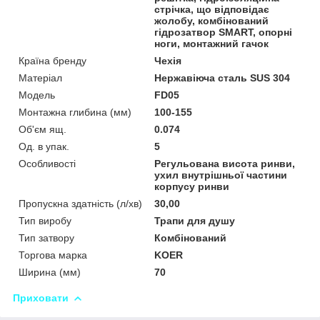
стрічка, що відповідає
жолобу, комбінований
гідрозатвор SMART, опорні
ноги, монтажний гачок
Країна бренду
Чехія
Матеріал
Нержавіюча сталь SUS 304
Мoдель
FD05
Монтажна глибина (мм)
100-155
Об'єм ящ.
0.074
Од. в упак.
5
Особливості
Регульована висота ринви,
ухил внутрішньої частини
корпусу ринви
Пропускна здатність (л/хв)
30,00
Тип виробу
Трапи для душу
Тип затвору
Комбінований
Торгова марка
KOER
Ширина (мм)
70
Приховати