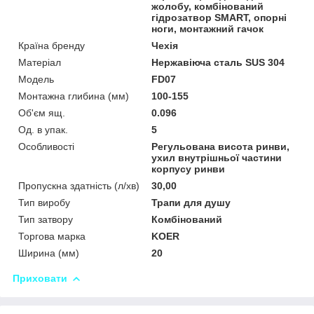
жолобу, комбінований
гідрозатвор SMART, опорні
ноги, монтажний гачок
Країна бренду
Чехія
Матеріал
Нержавіюча сталь SUS 304
Мoдель
FD07
Монтажна глибина (мм)
100-155
Об'єм ящ.
0.096
Од. в упак.
5
Особливості
Регульована висота ринви,
ухил внутрішньої частини
корпусу ринви
Пропускна здатність (л/хв)
30,00
Тип виробу
Трапи для душу
Тип затвору
Комбінований
Торгова марка
KOER
Ширина (мм)
20
Приховати