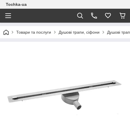
Tochka-ua
Товари та послуги
Душові трапи, сіфони
Душові трап