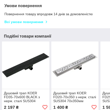
Умови повернення
Повернення товару впродовж 14 днів за домовленістю
Всі умови повернення
Подібні товари компанії
Душовий трап KOER
Душовий трап KOER
Душ
FD35-70x600 BLACK з
FD20-70x350 з нерж. сталі
FD29
нерж. сталі SUS304
SUS304 70x350мм
SUS
70x600мм (Колір чорний)
(KR4740)
(KR3
2 197
1 400
1 5
₴
₴
(KR3272)