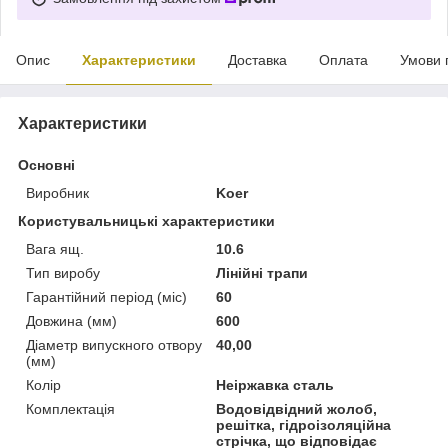
Опис
Характеристики
Доставка
Оплата
Умови 
Характеристики
Основні
Виробник
Koer
Користувальницькі характеристики
Вага ящ.
10.6
Тип виробу
Лінійні трапи
Гарантійний період (міс)
60
Довжина (мм)
600
Діаметр випускного отвору
40,00
(мм)
Колір
Неіржавка сталь
Комплектація
Водовідвідний жолоб,
решітка, гідроізоляційна
стрічка, що відповідає