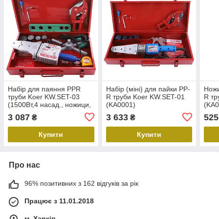
Набір для паяння PPR
Набір (міні) для пайки PP-
Ножи
труби Koer KW.SET-03
R труби Koer KW.SET-01
R тр
(1500Вт,4 насад., ножици,
(KA0001)
(KA0
рулетка, 2 заглушки,
3 087
3 633
525
₴
₴
рівень) (KA0003)
Купити
Купити
Про нас
96% позитивних з 162 відгуків за рік
Працює з 11.01.2018
м. Харків