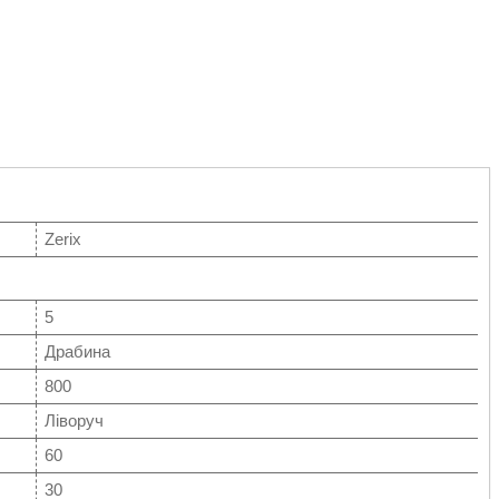
Zerix
5
Драбина
800
Ліворуч
60
30