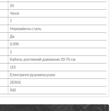
20
Чехія
7
Нержавіюча сталь
Да
0.095
1
Кабель розтяжний довжиною 20-70 см
115
Електричні рушникосушки
ZERIX
500