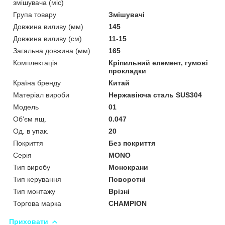
змішувача (міс)
Група товару
Змішувачі
Довжина виливу (мм)
145
Довжина виливу (см)
11-15
Загальна довжина (мм)
165
Комплектація
Кріпильний елемент, гумові
прокладки
Країна бренду
Китай
Матеріал вироби
Нержавіюча сталь SUS304
Мoдель
01
Об'єм ящ.
0.047
Од. в упак.
20
Покриття
Без покриття
Серія
MONO
Тип виробу
Монокрани
Тип керування
Поворотні
Тип монтажу
Врізні
Торгова марка
CHAMPION
Приховати