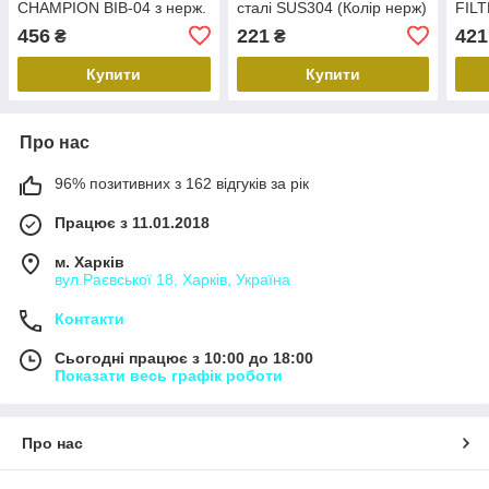
CHAMPION BIB-04 з нерж.
сталі SUS304 (Колір нерж)
FILT
сталі SUS304 (CH6573)
(MX1338)
SUS3
456
221
421
₴
₴
(MI6
Купити
Купити
Про нас
96% позитивних з 162 відгуків за рік
Працює з 11.01.2018
м. Харків
вул.Раєвської 18, Харків, Україна
Контакти
Сьогодні працює з 10:00 до 18:00
Показати весь графік роботи
Про нас