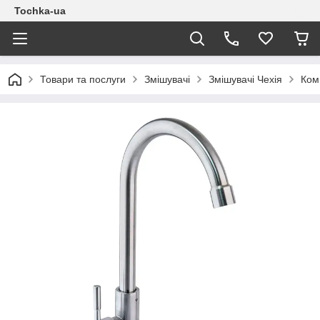
Tochka-ua
Товари та послуги
Змішувачі
Змішувачі Чехія
Ком