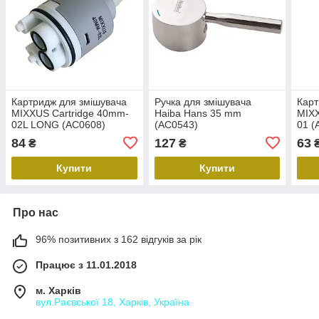
Картридж для змішувача
Ручка для змішувача
Карт
MIXXUS Cartridge 40mm-
Haiba Hans 35 mm
MIXX
02L LONG (AC0608)
(AC0543)
01 (
84
127
63
₴
₴
Купити
Купити
Про нас
96% позитивних з 162 відгуків за рік
Працює з 11.01.2018
м. Харків
вул.Раєвської 18, Харків, Україна