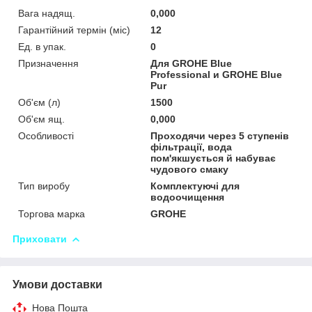
Вага надящ.
0,000
Гарантійний термін (міс)
12
Ед. в упак.
0
Призначення
Для GROHE Blue
Professional и GROHE Blue
Pur
Об'єм (л)
1500
Об'єм ящ.
0,000
Особливості
Проходячи через 5 ступенів
фільтрації, вода
пом'якшується й набуває
чудового смаку
Тип виробу
Комплектуючі для
водоочищення
Торгова марка
GROHE
Приховати
Умови доставки
Нова Пошта