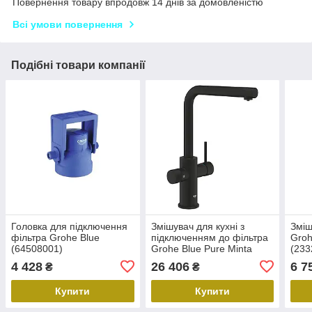
Повернення товару впродовж 14 днів за домовленістю
Всі умови повернення
Подібні товари компанії
Головка для підключення
Змішувач для кухні з
Зміш
фільтра Grohe Blue
підключенням до фільтра
Groh
(64508001)
Grohe Blue Pure Minta
(233
(30590KF0)
4 428
26 406
6 7
₴
₴
Купити
Купити