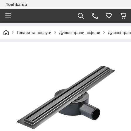
Tochka-ua
Товари та послуги
Душові трапи, сіфони
Душові трап