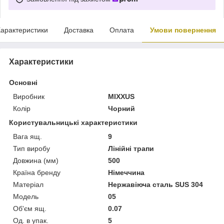
арактеристики
Доставка
Оплата
Умови повернення
Характеристики
Основні
Виробник
MIXXUS
Колір
Чорний
Користувальницькі характеристики
Вага ящ.
9
Тип виробу
Лінійні трапи
Довжина (мм)
500
Країна бренду
Німеччина
Матеріал
Нержавіюча сталь SUS 304
Мoдель
05
Об'єм ящ.
0.07
Од. в упак.
5