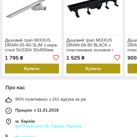
Душовий трап MIXXUS
Душовий трап MIXXUS
Душ
DRAIN-05-80-SLIM з нерж.
DRAIN-06-80 BLACK з
DRAI
сталі SUS304 30x800мм
пластиковою основою і
плас
(Колір нерж) (MI6167)
накладкою із нерж. сталі
накл
1 795
1 525
900
₴
₴
SUS304 70x800мм (Колір
SUS3
чорний) (MI6531)
нерж
Купити
Купити
Про нас
96% позитивних з 161 відгука за рік
Працює з 11.01.2018
м. Харків
вул.Раєвської 18, Харків, Україна
Контакти