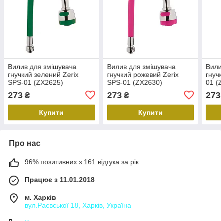
Вилив для змішувача
Вилив для змішувача
Вили
гнучкий зелений Zerix
гнучкий рожевий Zerix
гнуч
SPS-01 (ZX2625)
SPS-01 (ZX2630)
01 (
273
273
273
₴
₴
Купити
Купити
Про нас
96% позитивних з 161 відгука за рік
Працює з 11.01.2018
м. Харків
вул.Раєвської 18, Харків, Україна