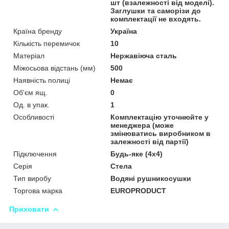
шт (взалежності від моделі).
Заглушки та саморізи до
комплектації не входять.
Країна бренду
Україна
Кількість перемичок
10
Матеріал
Нержавіюча сталь
Міжосьова відстань (мм)
500
Наявність полиці
Немає
Об'єм ящ.
0
Од. в упак.
1
Особливості
Комплектацію уточнюйте у
менеджера (може
змінюватись виробником в
залежності від партії)
Підключення
Будь-яке (4х4)
Серія
Стела
Тип виробу
Водяні рушникосушки
Торгова марка
EUROPRODUCT
Приховати