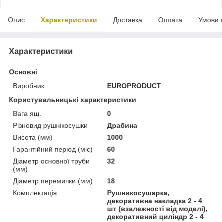
Опис
Характеристики
Доставка
Оплата
Умови 
Характеристики
Основні
Виробник
EUROPRODUCT
Користувальницькі характеристики
Вага ящ.
0
Різновид рушнікосушки
Драбина
Висота (мм)
1000
Гарантійний період (міс)
60
Діаметр основної труби
32
(мм)
Діаметр перемички (мм)
18
Комплектація
Рушникосушарка,
декоративна накладка 2 - 4
шт (взалежності від моделі),
декоративний циліндр 2 - 4