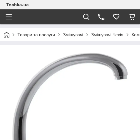
Tochka-ua
Товари та послуги
Змішувачі
Змішувачі Чехія
Ком