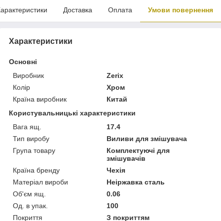
арактеристики
Доставка
Оплата
Умови повернення
Характеристики
Основні
Виробник
Zerix
Колір
Хром
Країна виробник
Китай
Користувальницькі характеристики
Вага ящ.
17.4
Тип виробу
Виливи для змішувача
Група товару
Комплектуючі для
змішувачів
Країна бренду
Чехія
Матеріал вироби
Неіржавка сталь
Об'єм ящ.
0.06
Од. в упак.
100
Покриття
З покриттям