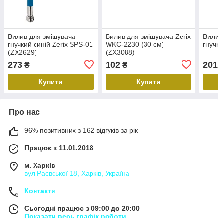
Вилив для змішувача
Вилив для змішувача Zerix
Вили
гнучкий синій Zerix SPS-01
WKC-2230 (30 см)
гнуч
(ZX2629)
(ZX3088)
273
102
201
₴
₴
Купити
Купити
Про нас
96% позитивних з 162 відгуків за рік
Працює з 11.01.2018
м. Харків
вул.Раєвської 18, Харків, Україна
Контакти
Сьогодні працює з 09:00 до 20:00
Показати весь графік роботи