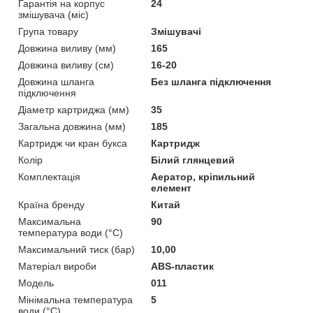
Гарантія на корпус
24
змішувача (міс)
Група товару
Змішувачі
Довжина виливу (мм)
165
Довжина виливу (см)
16-20
Довжина шланга
Без шланга підключення
підключення
Діаметр картриджа (мм)
35
Загальна довжина (мм)
185
Картридж чи кран букса
Картридж
Колір
Білий глянцевий
Комплектація
Аератор, кріпильний
елемент
Країна бренду
Китай
Максимальна
90
температура води (°C)
Максимальний тиск (бар)
10,00
Матеріал вироби
ABS-пластик
Мoдель
011
Мінімальна температура
5
води (°C)