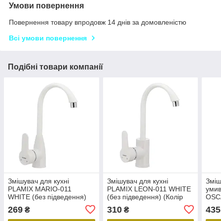
Умови повернення
Повернення товару впродовж 14 днів за домовленістю
Всі умови повернення
Подібні товари компанії
Змішувач для кухні
Змішувач для кухні
Зміш
PLAMIX MARIO-011
PLAMIX LEON-011 WHITE
уми
WHITE (без підведення)
(без підведення) (Колір
OSC
(Колір білий) (PM0015)
білий) (PM0009)
(без
269
310
435
₴
₴
біли