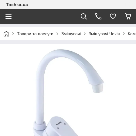
Tochka-ua
Товари та послуги
Змішувачі
Змішувачі Чехія
Ком