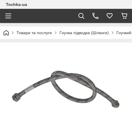
Tochka-ua
Товари та послуги
Гнучка підводка (Шланги)
Гнучкий