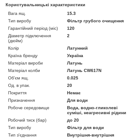
Користувальницькі характеристики
Вага ящ.
15.3
Тип виробу
Фільтр грубого очищення
Гарантійний період (міс)
120
Діаметр підключення
2
(дюйм)
Колір
Латунний
Країна бренду
Україна
Матеріал вироби
Латунь
Матеріал колби
Латунь CW617N
Об'єм ящ.
0.025
Од. в упак.
20
Покриття
Немає
Призначення
Для води
Робоче середовище
Вода, водно-гликолеві
суміші, неагресивні рідини
Робочий тиск (бар)
до 20
Тип виробу
Фільтр для води
Тип з'єднання
Внутрішня-внутрішня