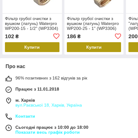
Фільтр грубої очистки з
Фільтр грубої очистки з
Філь
вушком (латунь) Waterpro
вушком (латунь) Waterpro
"лат
WP200-15 - 1/2" (WP3304)
WP200-25 - 1" (WP3306)
(WP
102
186
200
₴
₴
Купити
Купити
Про нас
96% позитивних з 162 відгуків за рік
Працює з 11.01.2018
м. Харків
вул.Раєвської 18, Харків, Україна
Контакти
Сьогодні працює з 10:00 до 18:00
Показати весь графік роботи