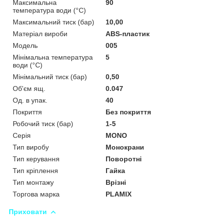
Максимальна
90
температура води (°C)
Максимальний тиск (бар)
10,00
Матеріал вироби
ABS-пластик
Мoдель
005
Мінімальна температура
5
води (°C)
Мінімальний тиск (бар)
0,50
Об'єм ящ.
0.047
Од. в упак.
40
Покриття
Без покриття
Робочий тиск (бар)
1-5
Серія
MONO
Тип виробу
Монокрани
Тип керування
Поворотні
Тип кріплення
Гайка
Тип монтажу
Врізні
Торгова марка
PLAMIX
Приховати