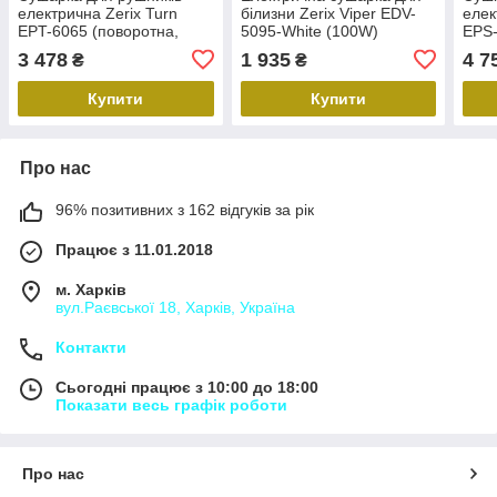
електрична Zerix Turn
білизни Zerix Viper EDV-
елек
EPT-6065 (поворотна,
5095-White (100W)
EPS-
70W) (ZX5029)
(ZX4915)
тайм
3 478
1 935
4 7
₴
₴
Купити
Купити
Про нас
96% позитивних з 162 відгуків за рік
Працює з 11.01.2018
м. Харків
вул.Раєвської 18, Харків, Україна
Контакти
Сьогодні працює з 10:00 до 18:00
Показати весь графік роботи
Про нас