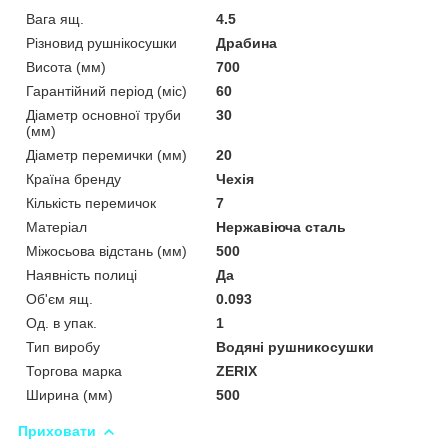
Вага ящ.
4.5
Різновид рушнікосушки
Драбина
Висота (мм)
700
Гарантійний період (міс)
60
Діаметр основної труби
30
(мм)
Діаметр перемички (мм)
20
Країна бренду
Чехія
Кількість перемичок
7
Матеріал
Нержавіюча сталь
Міжосьова відстань (мм)
500
Наявність полиці
Да
Об'єм ящ.
0.093
Од. в упак.
1
Тип виробу
Водяні рушникосушки
Торгова марка
ZERIX
Ширина (мм)
500
Приховати