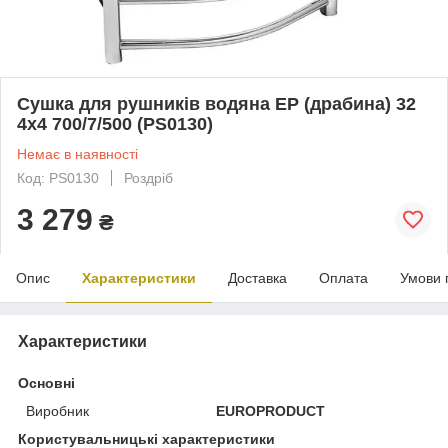
Сушка для рушників водяна EP (драбина) 32
4х4 700/7/500 (PS0130)
Немає в наявності
Код: PS0130
Роздріб
3 279
₴
Опис
Характеристики
Доставка
Оплата
Умови 
Характеристики
Основні
Виробник
EUROPRODUCT
Користувальницькі характеристики