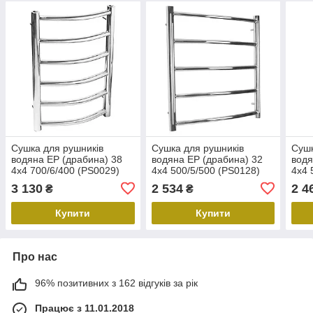
Сушка для рушників
Сушка для рушників
Сушк
водяна EP (драбина) 38
водяна EP (драбина) 32
водя
4х4 700/6/400 (PS0029)
4х4 500/5/500 (PS0128)
4х4 
3 130
2 534
2 4
₴
₴
Купити
Купити
Про нас
96% позитивних з 162 відгуків за рік
Працює з 11.01.2018