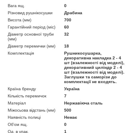
Вага ящ.
0
Різновид рушнікосушки
Драбина
Висота (мм)
700
Гарантійний період (міс)
60
Діаметр основної труби
32
(мм)
Діаметр перемички (мм)
18
Комплектація
Рушникосушарка,
декоративна накладка 2 - 4
шт (взалежності від моделі),
декоративний циліндр 2 - 4
шт (взалежності від моделі).
Заглушки та саморізи до
комплектації не входять.
Країна бренду
Україна
Кількість перемичок
7
Матеріал
Нержавіюча сталь
Міжосьова відстань (мм)
500
Наявність полиці
Немає
Об'єм ящ.
0
Од. в упак.
1