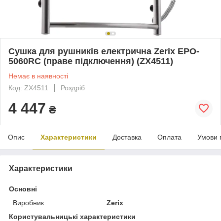
Сушка для рушників електрична Zerix EPO-
5060RC (праве підключення) (ZX4511)
Немає в наявності
Код: ZX4511
Роздріб
4 447
₴
Опис
Характеристики
Доставка
Оплата
Умови 
Характеристики
Основні
Виробник
Zerix
Користувальницькі характеристики