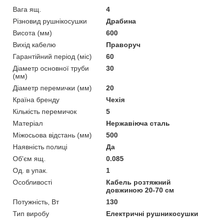
Вага ящ.
4
Різновид рушнікосушки
Драбина
Висота (мм)
600
Вихід кабелю
Праворуч
Гарантійний період (міс)
60
Діаметр основної труби
30
(мм)
Діаметр перемички (мм)
20
Країна бренду
Чехія
Кількість перемичок
5
Матеріал
Нержавіюча сталь
Міжосьова відстань (мм)
500
Наявність полиці
Да
Об'єм ящ.
0.085
Од. в упак.
1
Особливості
Кабель розтяжний
довжиною 20-70 см
Потужність, Вт
130
Тип виробу
Електричні рушникосушки