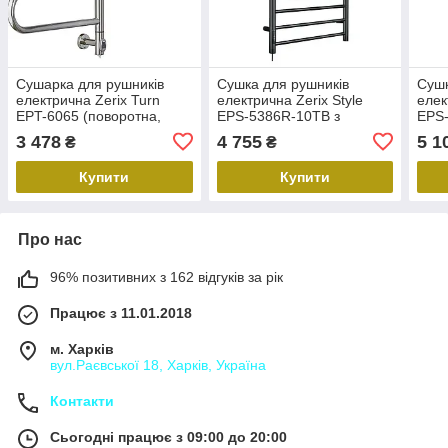
Сушарка для рушників
Сушка для рушників
Сушк
електрична Zerix Turn
електрична Zerix Style
елек
EPT-6065 (поворотна,
EPS-5386R-10TB з
EPS-
70W) (ZX5029)
таймером (ZX4607)
тайм
3 478
4 755
5 1
₴
₴
Купити
Купити
Про нас
96% позитивних з 162 відгуків за рік
Працює з 11.01.2018
м. Харків
вул.Раєвської 18, Харків, Україна
Контакти
Сьогодні працює з 09:00 до 20:00