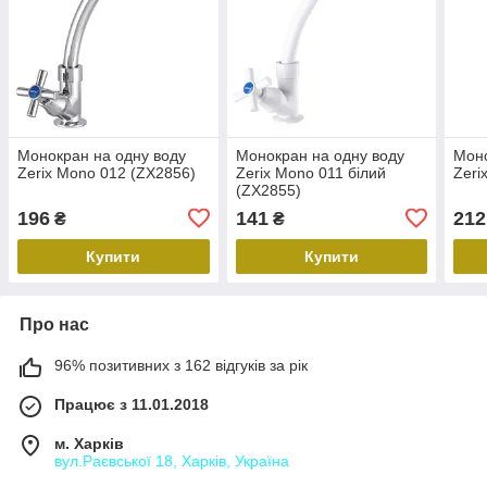
Монокран на одну воду
Монокран на одну воду
Моно
Zerix Mono 012 (ZX2856)
Zerix Mono 011 білий
Zeri
(ZX2855)
196
141
212
₴
₴
Купити
Купити
Про нас
96% позитивних з 162 відгуків за рік
Працює з 11.01.2018
м. Харків
вул.Раєвської 18, Харків, Україна