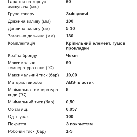
Гарантія на корпус
60
змішувача (міс)
Група товару
Змішувачі
Довжина виливу (мм)
100
Довжина виливу (см)
5-10
Загальна довжина (мм)
130
Комплектація
Кріпильний елемент, гумові
прокладки
Країна бренду
Чехія
Максимальна
90
температура води (°C)
Максимальний тиск (бар)
10,00
Матеріал вироби
ABS-пластик
Мінімальна температура
5
води (°C)
Мінімальний тиск (бар)
0,50
Об'єм ящ.
0.057
Од. в упак.
100
Покриття
З покриттям
Робочий тиск (бар)
1-5