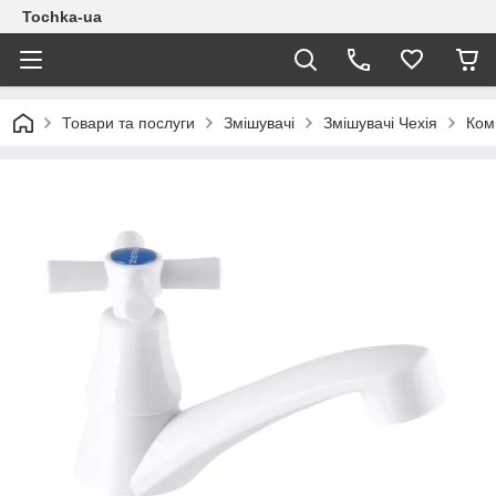
Tochka-ua
Товари та послуги
Змішувачі
Змішувачі Чехія
Ком