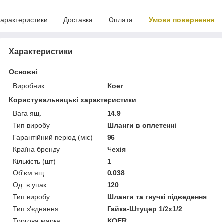
арактеристики
Доставка
Оплата
Умови повернення
Характеристики
Основні
Виробник
Koer
Користувальницькі характеристики
Вага ящ.
14.9
Тип виробу
Шланги в оплетенні
Гарантійний період (міс)
96
Країна бренду
Чехія
Кількість (шт)
1
Об'єм ящ.
0.038
Од. в упак.
120
Тип виробу
Шланги та гнучкі підведення
Тип з'єднання
Гайка-Штуцер 1/2x1/2
Торгова марка
KOER