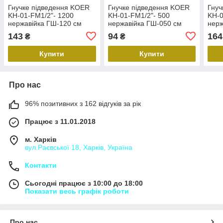
Гнучке підведення KOER
Гнучке підведення KOER
Гнуч
KH-01-FM1/2"- 1200
KH-01-FM1/2"- 500
KH-0
нержавійка ГШ-120 см
нержавійка ГШ-050 см
нерж
(KR0268)
(KR0264)
(KR0
143
94
164
₴
₴
Купити
Купити
Про нас
96% позитивних з 162 відгуків за рік
Працює з 11.01.2018
м. Харків
вул.Раєвської 18, Харків, Україна
Контакти
Сьогодні працює з 10:00 до 18:00
Показати весь графік роботи
Про нас