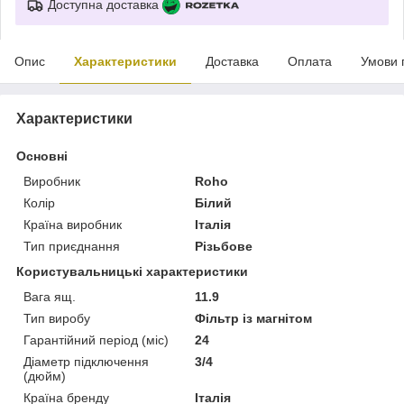
Доступна доставка
Опис
Характеристики
Доставка
Оплата
Умови 
Характеристики
Основні
Виробник
Roho
Колір
Білий
Країна виробник
Італія
Тип приєднання
Різьбове
Користувальницькі характеристики
Вага ящ.
11.9
Тип виробу
Фільтр із магнітом
Гарантійний період (міс)
24
Діаметр підключення
3/4
(дюйм)
Країна бренду
Італія