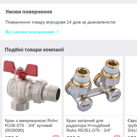
Умови повернення
Повернення товару впродовж 14 днів за домовленістю
Всі умови повернення
Подібні товари компанії
Кран з американкою Roho
Кран запірний для
Євро
R106-075 - 3/4" кутовий
радіатора Н-подібний
труб
(RO0090)
Roho R5351-075 - 3/4"
3/4х
кутовий (RO0214)