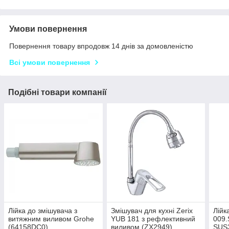
Умови повернення
Повернення товару впродовж 14 днів за домовленістю
Всі умови повернення
Подібні товари компанії
Лійка до змішувача з
Змішувач для кухні Zerix
Лійк
витяжним виливом Grohe
YUB 181 з рефлективний
009.
(64158DC0)
виливом (ZX2949)
SUS3