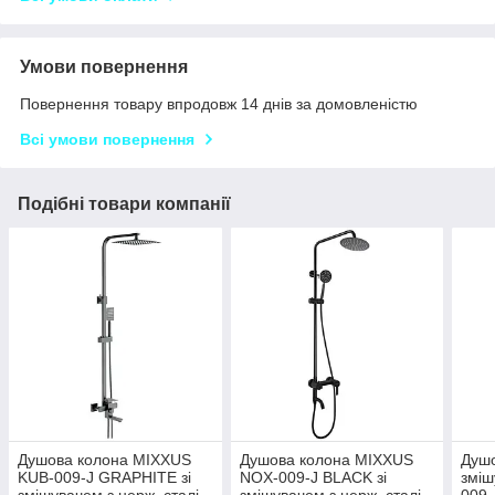
Умови повернення
Повернення товару впродовж 14 днів за домовленістю
Всі умови повернення
Подібні товари компанії
Душова колона MIXXUS
Душова колона MIXXUS
Душо
KUB-009-J GRAPHITE зі
NOX-009-J BLACK зі
зміш
змішувачем з нерж. сталі
змішувачем з нерж. сталі
009-