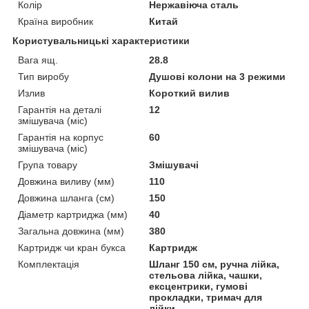
Колір
Нержавіюча сталь
Країна виробник
Китай
Користувальницькі характеристики
Вага ящ.
28.8
Тип виробу
Душові колони на 3 режими
Излив
Короткий вилив
Гарантія на деталі
12
змішувача (міс)
Гарантія на корпус
60
змішувача (міс)
Група товару
Змішувачі
Довжина виливу (мм)
110
Довжина шланга (см)
150
Діаметр картриджа (мм)
40
Загальна довжина (мм)
380
Картридж чи кран букса
Картридж
Комплектація
Шланг 150 см, ручна лійка,
стельова лійка, чашки,
ексцентрики, гумові
прокладки, тримач для
лійки