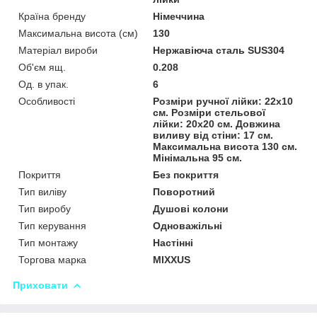
Країна бренду
Німеччина
Максимальна висота (см)
130
Матеріал вироби
Нержавіюча сталь SUS304
Об'єм ящ.
0.208
Од. в упак.
6
Особливості
Розміри ручної лійки: 22х10
см. Розміри стельової
лійки: 20х20 см. Довжина
виливу від стіни: 17 см.
Максимальна висота 130 см.
Мінімальна 95 см.
Покриття
Без покриття
Тип виліву
Поворотний
Тип виробу
Душові колони
Тип керування
Одноважільні
Тип монтажу
Настінні
Торгова марка
MIXXUS
Приховати