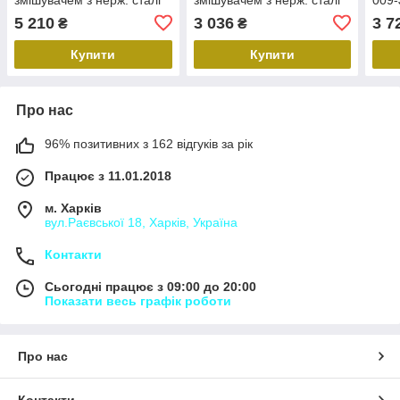
SUS304 (Колір графіт)
SUS304 (Колір чорний)
SUS3
5 210
3 036
3 7
₴
₴
(MI6845)
(MI5751)
Купити
Купити
Про нас
96% позитивних з 162 відгуків за рік
Працює з 11.01.2018
м. Харків
вул.Раєвської 18, Харків, Україна
Контакти
Сьогодні працює з 09:00 до 20:00
Показати весь графік роботи
Про нас
Контакти