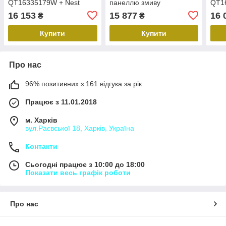
QT16335179W + Nest
панеллю змиву
QT1
комплект інсталяції 4в1
квадратною
комп
16 153
15 877
16 
₴
₴
(лінійна клавіша
QT0111M06029SAT +
(лін
унітаз з сидінням
Купити
Купити
Про нас
96% позитивних з 161 відгука за рік
Працює з 11.01.2018
м. Харків
вул.Раєвської 18, Харків, Україна
Контакти
Сьогодні працює з 10:00 до 18:00
Показати весь графік роботи
Про нас