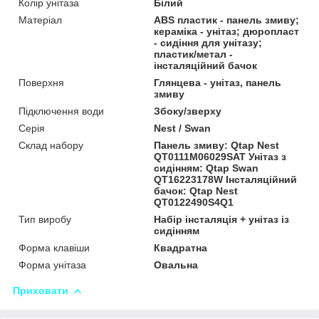
Колір унітаза
Білий
Матеріал
ABS пластик - панель змиву;
кераміка - унітаз; дюропласт
- сидіння для унітазу;
пластик/метал -
інсталяційний бачок
Поверхня
Глянцева - унітаз, панель
змиву
Підключення води
Збоку/зверху
Серія
Nest / Swan
Склад набору
Панель змиву: Qtap Nest
QT0111M06029SAT Унітаз з
сидінням: Qtap Swan
QT16223178W Інсталяційний
бачок: Qtap Nest
QT0122490S4Q1
Тип виробу
Набір інсталяція + унітаз із
сидінням
Форма клавіши
Квадратна
Форма унітаза
Овальна
Приховати