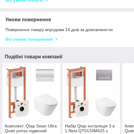
Всі умови оплати
Умови повернення
Повернення товару впродовж 14 днів за домовленістю
Всі умови повернення
Подібні товари компанії
Комплект: Qtap Swan Ultra
Набір Qtap інсталяція 3 в
Комп
Quiet унітаз підвісний
1 Nest QT0133M425 з
Quie