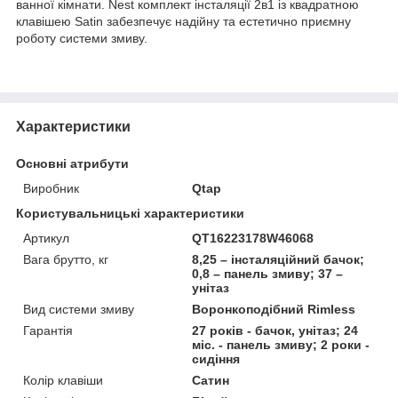
ванної кімнати. Nest комплект інсталяції 2в1 із квадратною
клавішею Satin забезпечує надійну та естетично приємну
роботу системи змиву.
Характеристики
Основні атрибути
Виробник
Qtap
Користувальницькі характеристики
Артикул
QT16223178W46068
Вага брутто, кг
8,25 – інсталяційний бачок;
0,8 – панель змиву; 37 –
унітаз
Вид системи змиву
Воронкоподібний Rimless
Гарантія
27 років - бачок, унітаз; 24
міс. - панель змиву; 2 роки -
сидіння
Колір клавіши
Сатин