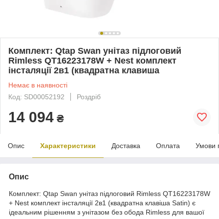
Комплект: Qtap Swan унітаз підлоговий
Rimless QT16223178W + Nest комплект
інсталяції 2в1 (квадратна клавиша
Немає в наявності
Код: SD00052192
Роздріб
14 094
₴
Опис
Характеристики
Доставка
Оплата
Умови 
Опис
Комплект: Qtap Swan унітаз підлоговий Rimless QT16223178W
+ Nest комплект інсталяції 2в1 (квадратна клавіша Satin) є
ідеальним рішенням з унітазом без обода Rimless для вашої