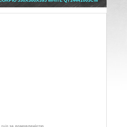
CORPIO 530X360X395 WHITE QT14441003CW
 днів
за домовленістю