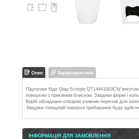
Опис
Характеристики
Підлогове біде Qtap Scorpio QT14441003CW виготовле
поверхню з приємним блиском. Завдяки формі і коль
Виріб обладнано отвором зливник-перелив для запоб
Завдяки глянцевій поверхні прибирання буде здійс
ІНФОРМАЦІЯ ДЛЯ ЗАМОВЛЕННЯ