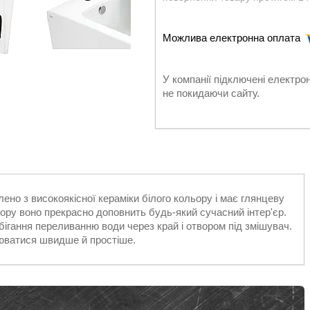
У компанії підключені електро
не покидаючи сайту.
но з високоякісної кераміки білого кольору і має глянцеву
ору воно прекрасно доповнить будь-який сучасний інтер'єр.
ігання переливанню води через край і отвором під змішувач.
нюватися швидше й простіше.