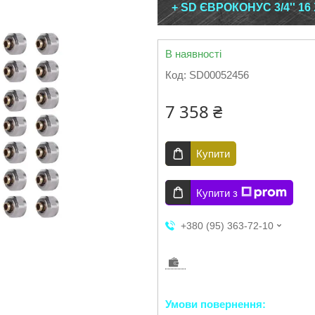
+ SD ЄВРОКОНУС 3/4'' 16
В наявності
Код:
SD00052456
7 358 ₴
Купити
Купити з
+380 (95) 363-72-10