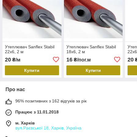
Утеплювач Sanflex Stabil
Утеплювач Sanflex Stabil
Утеп
22х6, 2 м
18х6, 2 м
22х6
20
16
20
₴/м
₴/пог.м
₴
Купити
Купити
Про нас
96% позитивних з 162 відгуків за рік
Працює з 11.01.2018
м. Харків
вул.Раєвської 18, Харків, Україна