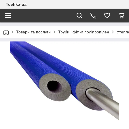
Tochka-ua
Товари та послуги
Труби і фітінг поліпропілен
Утепл