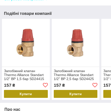
Подібні товари компанії
Запобіжний клапан
Запобіжний клапан
Запо
Thermo Alliance Standart
Thermo Alliance Standart
Ther
1/2" ВР 1,5 бар SD24415
1/2" ВР 2,5 бар SD24425
1/2"
157
157
157
₴
₴
Купити
Купити
Про нас