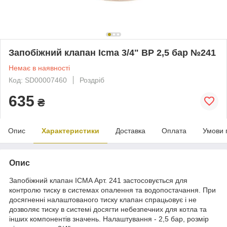
Запобіжний клапан Icma 3/4" ВР 2,5 бар №241
Немає в наявності
Код: SD00007460
Роздріб
635
₴
Опис
Характеристики
Доставка
Оплата
Умови 
Опис
Запобіжний клапан ICMA Арт. 241 застосовується для
контролю тиску в системах опалення та водопостачання. При
досягненні налаштованого тиску клапан спрацьовує і не
дозволяє тиску в системі досягти небезпечних для котла та
інших компонентів значень. Налаштування - 2,5 бар, розмір