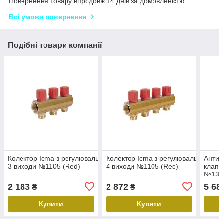
Повернення товару впродовж 14 днів за домовленістю
Всі умови повернення
Подібні товари компанії
Колектор Icma з регулювальними вентилями 1"
Колектор Icma з регулювальними 
Анти
3 виходи №1105 (Red)
4 виходи №1105 (Red)
клап
№13
2 183
2 872
5 6
₴
₴
Купити
Купити