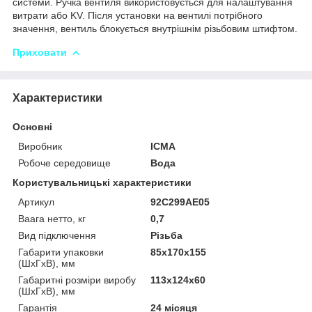
системи. Ручка вентиля використовується для налаштування
витрати або KV. Після установки на вентилі потрібного
значення, вентиль блокується внутрішнім різьбовим штифтом.
Приховати
Характеристики
Основні
Виробник
ICMA
Робоче середовище
Вода
Користувальницькі характеристики
Артикул
92C299AE05
Ваага нетто, кг
0,7
Вид підключення
Різьба
Габарити упаковки
85х170х155
(ШхГхВ), мм
Габаритні розміри виробу
113х124х60
(ШхГхВ), мм
Гарантія
24 місяця