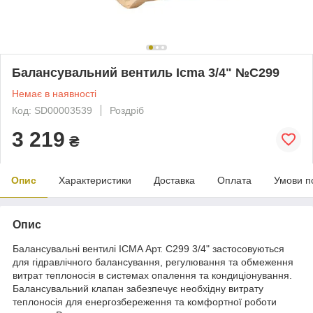
Балансувальний вентиль Icma 3/4" №C299
Немає в наявності
Код: SD00003539
Роздріб
3 219
₴
Опис
Характеристики
Доставка
Оплата
Умови п
Опис
Балансувальні вентилі ICMA Арт. C299 3/4" застосовуються
для гідравлічного балансування, регулювання та обмеження
витрат теплоносія в системах опалення та кондиціонування.
Балансувальний клапан забезпечує необхідну витрату
теплоносія для енергозбереження та комфортної роботи