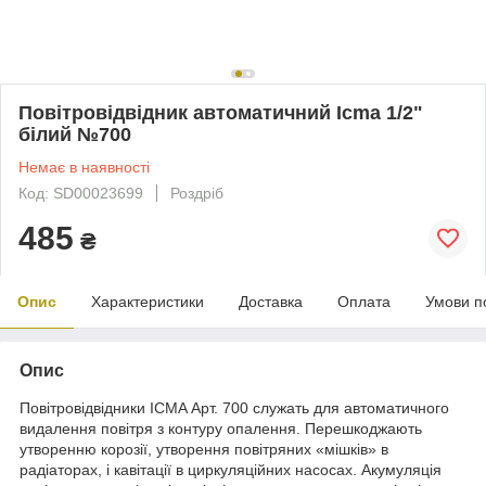
Повітровідвідник автоматичний Icma 1/2"
білий №700
Немає в наявності
Код: SD00023699
Роздріб
485
₴
Опис
Характеристики
Доставка
Оплата
Умови п
Опис
Повітровідвідники ICMA Арт. 700 служать для автоматичного
видалення повітря з контуру опалення. Перешкоджають
утворенню корозії, утворення повітряних «мішків» в
радіаторах, і кавітації в циркуляційних насосах. Акумуляція