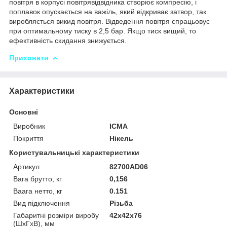
повітря в корпусі повітрявідвідника створює компресію, і
поплавок опускається на важіль, який відкриває затвор, так
виробляється викид повітря. Відведення повітря спрацьовує
при оптимальному тиску в 2,5 бар. Якщо тиск вищий, то
ефективність скидання знижується.
Приховати
Характеристики
Основні
Виробник
ICMA
Покриття
Нікель
Користувальницькі характеристики
Артикул
82700AD06
Вага брутто, кг
0,156
Ваага нетто, кг
0.151
Вид підключення
Різьба
Габаритні розміри виробу
42х42х76
(ШхГхВ), мм