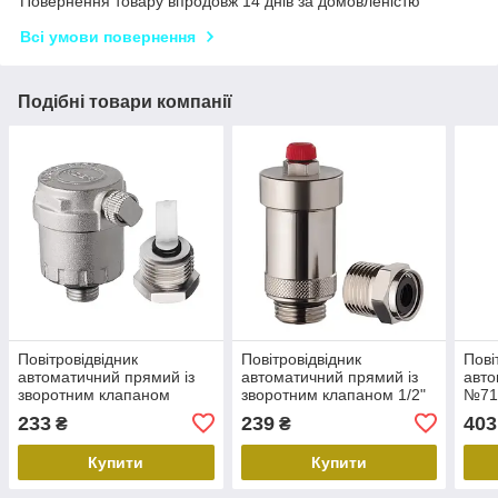
Повернення товару впродовж 14 днів за домовленістю
Всі умови повернення
Подібні товари компанії
Повітровідвідник
Повітровідвідник
Пові
автоматичний прямий із
автоматичний прямий із
авто
зворотним клапаном
зворотним клапаном 1/2"
№71
KOER KR.1246 - 1/2"
Koer KR.1244 (KR3116)
233
239
403
₴
₴
(KR3127)
Купити
Купити