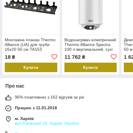
Монтажна планка Thermo
Водонагрівач електричний
Демп
Alliance (UA) для труби
Thermo Alliance Spectra
Ther
16х20 50 см TA153
100 л вертикальний, сухі
50 м
ТЕНи 2,0 кВт, d 435 мм
18
11 762
1 6
₴
₴
Купити
Купити
Про нас
96% позитивних з 162 відгуків за рік
Працює з 11.01.2018
м. Харків
вул.Раєвської 18, Харків, Україна