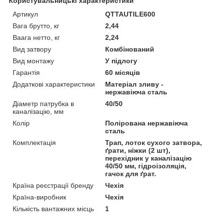
Користувальницькі характеристики
Артикул
QTTAUTILE600
Вага брутто, кг
2,44
Ваага нетто, кг
2,24
Вид затвору
Комбінований
Вид монтажу
У підлогу
Гарантія
60 місяців
Додаткові характеристики
Матеріал зливу -
нержавіюча сталь
Діаметр патрубка в
40/50
каналізацію, мм
Колір
Полірована нержавіюча
сталь
Комплектація
Трап, лоток сухого затвора,
ґрати, ніжки (2 шт),
перехідник у каналізацію
40/50 мм, гідроізоляція,
гачок для ґрат.
Країна реєстрації бренду
Чехія
Країна-виробник
Чехія
Кількість вантажних місць
1