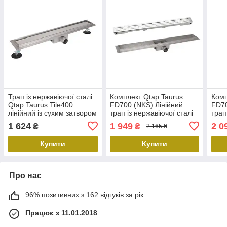
Трап із нержавіючої сталі
Комплект Qtap Taurus
Комп
Qtap Taurus Tile400
FD700 (NKS) Лінійний
FD70
лінійний із сухим затвором
трап із нержавіючої сталі
трап
під плитку
із сухим затвором 700 мм
сухи
1 624
1 949
2 0
₴
₴
2 165 ₴
Купити
Купити
Про нас
96% позитивних з 162 відгуків за рік
Працює з 11.01.2018