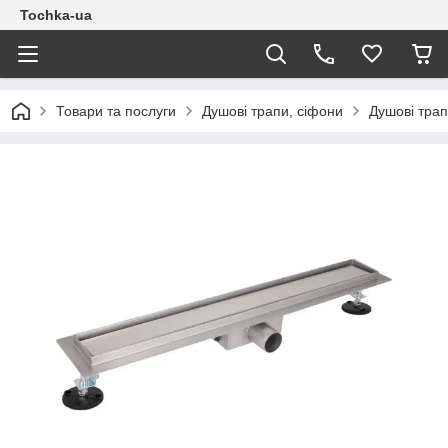
Tochka-ua
Товари та послуги
Душові трапи, сіфони
Душові трап