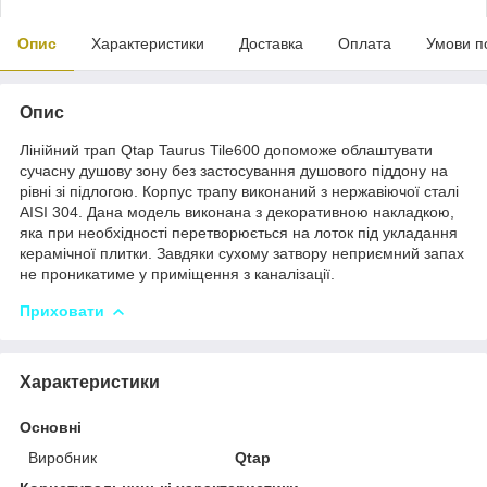
Опис
Характеристики
Доставка
Оплата
Умови п
Опис
Лінійний трап Qtap Taurus Tile600 допоможе облаштувати
сучасну душову зону без застосування душового піддону на
рівні зі підлогою. Корпус трапу виконаний з нержавіючої сталі
AISI 304. Дана модель виконана з декоративною накладкою,
яка при необхідності перетворюється на лоток під укладання
керамічної плитки. Завдяки сухому затвору неприємний запах
не проникатиме у приміщення з каналізації.
Приховати
Характеристики
Основні
Виробник
Qtap