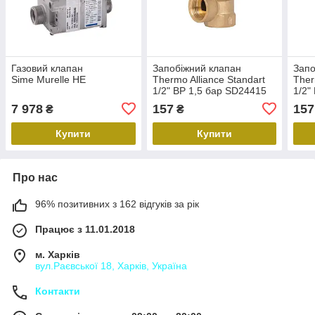
Газовий клапан
Запобіжний клапан
Запо
Sime Murelle HE
Thermo Alliance Standart
Ther
1/2" ВР 1,5 бар SD24415
1/2"
7 978
157
157
₴
₴
Купити
Купити
Про нас
96% позитивних з 162 відгуків за рік
Працює з 11.01.2018
м. Харків
вул.Раєвської 18, Харків, Україна
Контакти