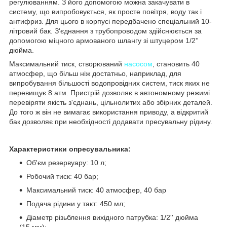
регулюванням. З його допомогою можна закачувати в
систему, що випробовується, як просте повітря, воду так і
антифриз. Для цього в корпусі передбачено спеціальний 10-
літровий бак. З'єднання з трубопроводом здійснюється за
допомогою міцного армованого шлангу зі штуцером 1/2''
дюйма.
Максимальний тиск, створюваний
насосом
, становить 40
атмосфер, що більш ніж достатньо, наприклад, для
випробування більшості водопровідних систем, тиск яких не
перевищує 8 атм. Пристрій дозволяє в автономному режимі
перевіряти якість з'єднань, цільнолитих або збірних деталей.
До того ж він не вимагає використання приводу, а відкритий
бак дозволяє при необхідності додавати пресувальну рідину.
Характеристики опресувальника:
Об'єм резервуару: 10 л;
Робочий тиск: 40 бар;
Максимальний тиск: 40 атмосфер, 40 бар
Подача рідини у такт: 450 мл;
Діаметр різьблення вихідного патрубка: 1/2'' дюйма
(15 мм);