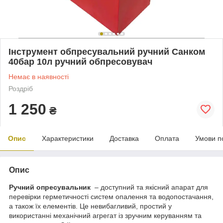
Інструмент обпресувальний ручний Санком
40бар 10л ручний обпресовувач
Немає в наявності
Роздріб
1 250
₴
Опис
Характеристики
Доставка
Оплата
Умови п
Опис
Ручний опресувальник
– доступний та якісний апарат для
перевірки герметичності систем опалення та водопостачання,
а також їх елементів. Це невибагливий, простий у
використанні механічний агрегат із зручним керуванням та