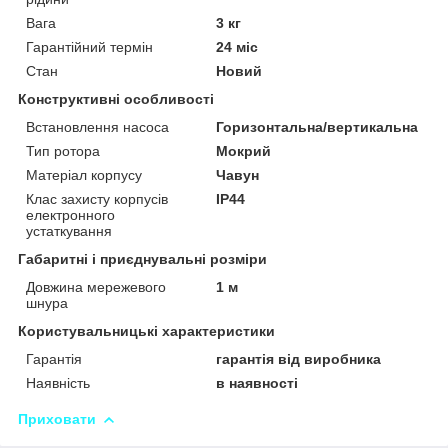
Вага
3 кг
Гарантійний термін
24 міс
Стан
Новий
Конструктивні особливості
Встановлення насоса
Горизонтальна/вертикальна
Тип ротора
Мокрий
Матеріал корпусу
Чавун
Клас захисту корпусів
IP44
електронного
устаткування
Габаритні і приєднувальні розміри
Довжина мережевого
1 м
шнура
Користувальницькі характеристики
Гарантія
гарантія від виробника
Наявність
в наявності
Приховати