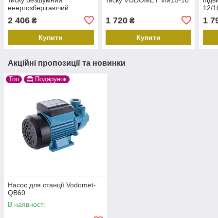
енергозберігаючий
12/1
NPO BOOSTER mini 20
2 406
1 720
1 7
₴
₴
Купити
Купити
Акційні пропозиції та новинки
Топ
Подарунок
Насос для станції Vodomet-
QB60
В наявності