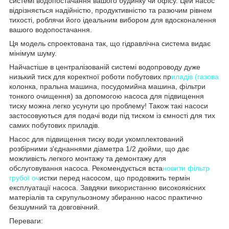
системі водопостачання вашого будинку чи офісу. Цей насос
відрізняється надійністю, продуктивністю та разючим рівнем
тихості, роблячи його ідеальним вибором для вдосконалення
вашого водопостачання.
Ця модель спроектована так, що гідравлічна система видає
мінімум шуму.
Найчастіше в централізованій системі водопроводу дуже
низький тиск для коректної роботи побутових пр
иладів (газова
колонка, пральна машина, посудомийна машина, фільтри
тонкого очищення) за допомогою насоса для підвищення
тиску можна легко усунути цю проблему! Також такі насоси
застосовуються для подачі води під тиском із ємності для тих
самих побутових приладів.
Насос для підвищення тиску води укомплектований
розбірними з'єднаннями діаметра 1/2 дюйми, що дає
можливість легкого монтажу та демонтажу для
обслуговування насоса. Рекомендується вста
новити фільтр
грубої оч
истки перед насосом, що продовжить термін
експлуатації насоса. Завдяки використанню високоякісних
матеріалів та скрупульозному збиранню насос практично
безшумний та довговічний.
Переваги: