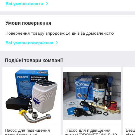
Всі умови оплати
Умови повернення
Повернення товару впродовж 14 днів за домовленістю
Всі умови повернення
Подібні товари компанії
Насос для підвищення
Насос для підвищення
Безш
тиску безшумний
тиску VODOMET VM15-10
підв